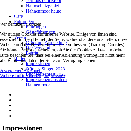
Torf aus dem Moor
Naturschutzgebiet
Hahnenmoor heute
Cafe
Führungen
Wir benutzen Cookies
Führungen
Gästeführungen
Wir nutzen Cookies auf unserer Website. Einige von ihnen sind
Verein
essenziell für den Betrieb der Seite, während andere uns helfen, diese
Gründung/Vorstellung
Website und die Nutzererfahrung zu verbessern (Tracking Cookies).
Der Vorstand
Sie können selbst entscheiden, ob Sie die Cookies zulassen möchten.
Beitritt
Bitte beachten Sie, dass bei einer Ablehnung womöglich nicht mehr
Bilder
alle Funktionalitäten der Seite zur Verfügung stehen.
Impressionen
Offenes Singen 2023
Akzeptieren
Ablehnen
Buchweizenfest 2022
Weitere Informationen
|
Impressum
Impressionen aus dem
Hahnenmoor
Impressionen