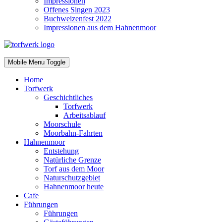
Impressionen
Offenes Singen 2023
Buchweizenfest 2022
Impressionen aus dem Hahnenmoor
Mobile Menu Toggle
Home
Torfwerk
Geschichtliches
Torfwerk
Arbeitsablauf
Moorschule
Moorbahn-Fahrten
Hahnenmoor
Entstehung
Natürliche Grenze
Torf aus dem Moor
Naturschutzgebiet
Hahnenmoor heute
Cafe
Führungen
Führungen